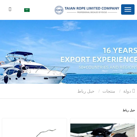
دولة
منتجات
حبل رباط
حبل رباط