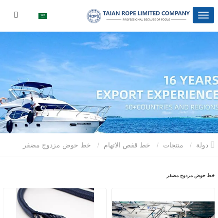
دولة
منتجات
خط قفص الاتهام
خط حوض مزدوج مضفر
خط حوض مزدوج مضفر