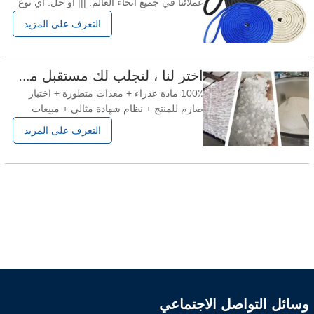
عملائنا في جميع أنحاء العالم. ||| أو حل. أي نوع
من مصنعي هل تحتاج؟ 1- عوائد كبيرة على
التعرف على المزيد
استثمارك 2. عالية الجودة والمتانة 3. السعر
المناسب والخدمة الجيدة 4.القطر الدقيق وكمية
Rope 5.Provide OEM التعبئة والتغليف 6.
اختر لنا ، لتجلب لك مستقبل مشرق
تقديم عينات مجانية ما هي المواد
100٪ مادة عذراء + معدات متطورة + اختبار
صارم للمنتج + نظام شهادة مثالي + مبيعات
احترافية = منتجات عالية الجودة وخدمة جيدة.
التعرف على المزيد
وسائل التواصل الاجتماعي