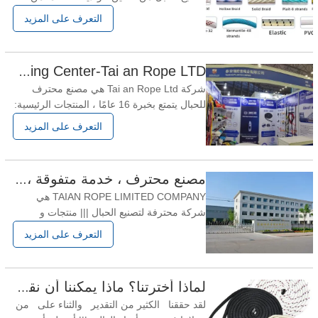
الخبرة ، ويمكننا توفير جميع أنواع الحبل / البرمة
التعرف على المزيد
لعملائنا ، والحبل هو عملنا الرئيسي ، ولكن دائمًا
ما يحتاج العديد من العملاء إلى شراء منتجات
أخرى ، فهم لا يفعلون ذلك. لا أعرف من أين
Rope Factory-One Stop Shopping Center-Tai an Rope LTD
نصدر. يمكننا مساعدة عملائنا على القيام
شركة Tai an Rope Ltd هي مصنع محترف
للحبال يتمتع بخبرة 16 عامًا ، المنتجات الرئيسية:
حبل مجدول / حبل مضفر / خيوط / شبكة /
التعرف على المزيد
حزام إلخ. السوق الرئيسي: الولايات المتحدة
الأمريكية / كندا / Eruope / Austrial / Africa
إلخ. يمكن لفريق البحث والتطوير مساعدة
مصنع محترف ، خدمة متفوقة ، تعاون ممتع
عملائنا في حل العديد من المشكلات ، وعندما
TAIAN ROPE LIMITED COMPANY هي
يكون لدينا
شركة محترفة لتصنيع الحبال ||| منتجات و
ملحقات الحبال لأكثر من 16 سنوات. وفقًا
التعرف على المزيد
للمادة ، يمكن تقسيم منتجاتنا الرئيسية ||| وفقًا
لهيكل الحبل ، يمكن تقسيم إلى ثلاثة خيوط |||
| حبل ، وأربعة خيوط ||| حبال مختلفة مضفرة
لماذا أخترتنا؟ ماذا يمكننا أن نقدم لك؟
وحبال مضفرة مزدوجة وحبال مضفرة مجوفة
لقد حققنا الكثير من التقدير والثناء على من
والتي يتم