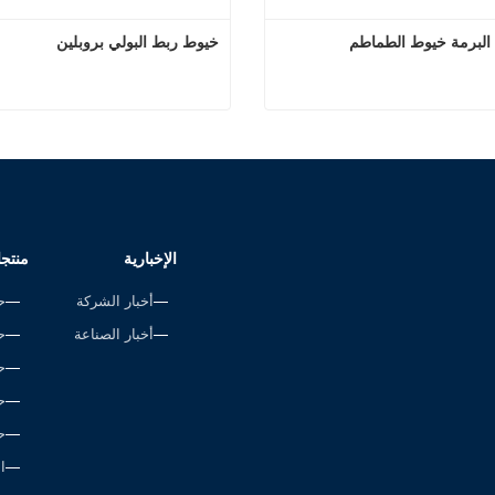
خيوط ربط البولي بروبلين
البرمة خيوط الطماطم
خيوط ربط البولي 
 الآن
اتصل الآن
الإخبارية
منتج
أخبار الشركة
ح
أخبار الصناعة
ح
ح
ح
ح
ا