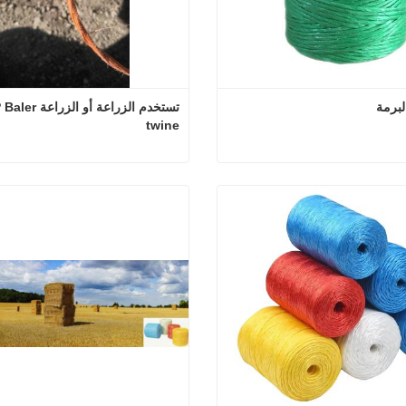
twine
PP 30 # البرمة
 الآن
اتصل الآن