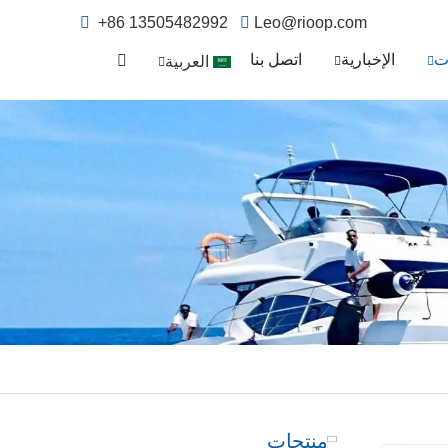
+86 13505482992
Leo@rioop.com
ت
الإخبارية
اتصل بنا
العربية
منتجات