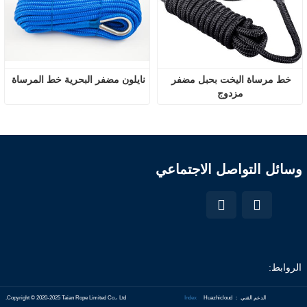
خط مرساة اليخت بحبل مضفر 
نايلون مضفر البحرية خط المرساة
مزدوج
وسائل التواصل الاجتماعي
الروابط:
الدعم الفني ： Huazhicloud
Index
Copyright © 2020-2025 Taian Rope Limited Co.، Ltd.