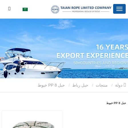
دولة
منتجات
حبل رباط
حبل PP 8 خيوط
حبل PP 8 خيوط