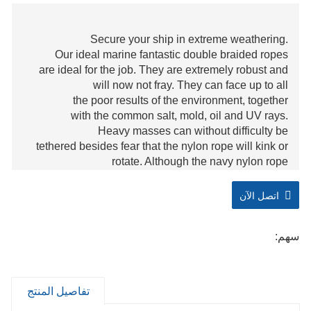
Secure your ship in extreme weathering.
Our ideal marine fantastic double braided ropes
are ideal for the job. They are extremely robust and
will now not fray. They can face up to all
the poor results of the environment, together
with the common salt, mold, oil and UV rays.
Heavy masses can without difficulty be
tethered besides fear that the nylon rope will kink or
rotate. Although the navy nylon rope
is extraordinary strong, it will maintain your boat's
paintwork intact.
اتصل الآن
The double-braided nylon rope is double-braided
سهم:
which offers them the power you need. The marine
grade nylon has 24 extraordinary robust strands with
a diameter of half inch. They are 15ft in size and
are advocated to tethering small to
تفاصيل المنتج
medium dimension boats that are no longer than