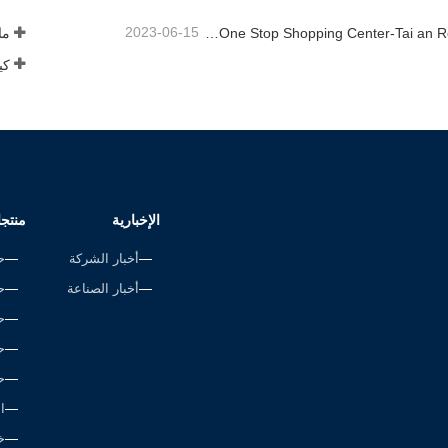
2023-06-15
Rope Factory-One Stop Shopping Center-Tai an Rope LTD
ما 
الإخبارية
منتج
أخبار الشركة
ح
أخبار الصناعة
ح
ح
ح
ح
ا
خ