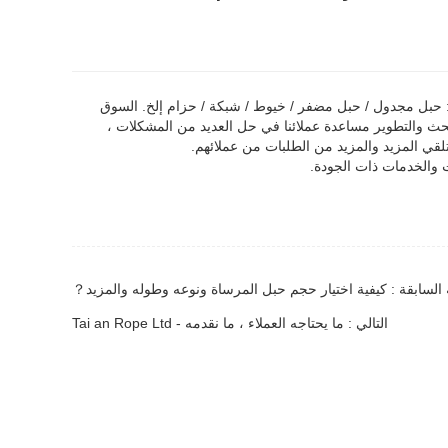
ل يتمتع بخبرة 16 عامًا ، المنتجات الرئيسية: حبل مجدول / حبل مضفر / خيوط / شبكة / حزام إلخ. السوق
 كندا / Eruope / Austrial / Africa إلخ. يمكن لفريق البحث والتطوير مساعدة عملائنا في حل العديد من المشكلات ،
تلقي المزيد والمزيد من الطلبات من عملائهم.
 والخدمات ذات الجودة.
 السابقة : كيفية اختيار حجم حبل المرساة ونوعه وطوله والمزيد？
التالي : ما يحتاجه العملاء ، ما نقدمه - Tai an Rope Ltd