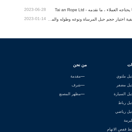
2023-06-28
يحتاجه العملاء ، ما نقدمه - Tai an Rope Ltd
2023-01-14
كيفية اختيار حجم حبل المرساة ونوعه وطوله والمزيد？
ات
من نحن
بل ملتوي
مقدمة
بل مضفر
شرف
بل السيارة
مظهر المصنع
بل رباط
بل رياضي
لبرمة
ط قفص الاتهام