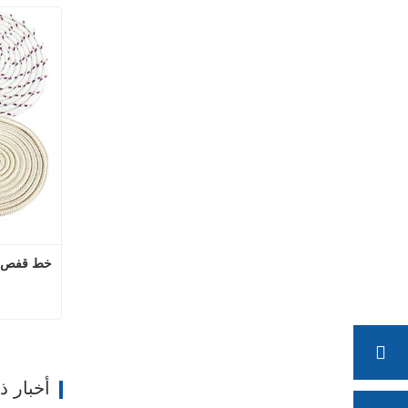
خط قفص ال
اتصل
أخبار 