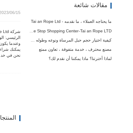
مقالات شائعة
2023/06/15 11:50
ما يحتاجه العملاء ، ما نقدمه - Tai an Rope Ltd
Rope Factory-One Stop Shopping Center-Tai an Rope LTD
كيفية اختيار حجم حبل المرساة ونوعه وطوله والمزيد？
وعندما يكون 
يمكنك شراء 
مصنع محترف ، خدمة متفوقة ، تعاون ممتع
نحن في خدمت
لماذا أخترتنا؟ ماذا يمكننا أن نقدم لك؟
المنتج