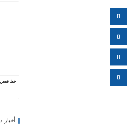
خط قفص ال
ات
أخبار 