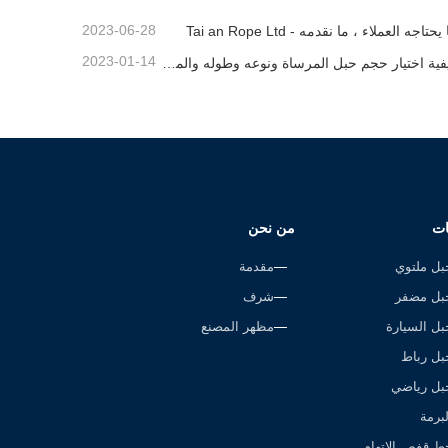
2023-06-28
يحتاجه العملاء ، ما نقدمه - Tai an Rope Ltd
2023-01-14
كيفية اختيار حجم حبل المرساة ونوعه وطوله والمزيد？
ات
من نحن
بل ملتوي
مقدمة
بل مضفر
شرف
بل السيارة
مظهر المصنع
بل رباط
بل رياضي
لبرمة
ط قفص الاتهام