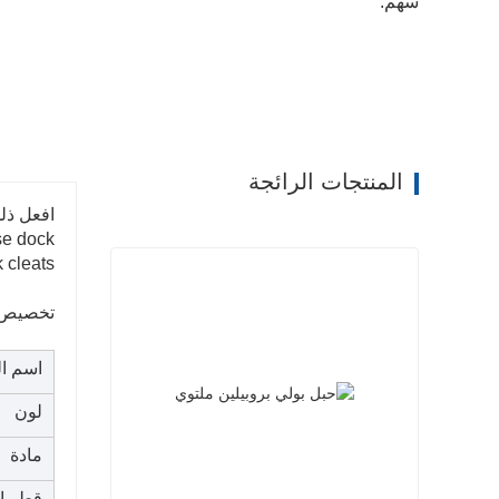
سهم:
المنتجات الرائجة
افعل ذل
se dock
 cleats.
تخصيص:
اسم ال
لون
مادة
قطر ال