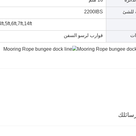
 للشئ
2200IBS
4ft,5ft,6ft,7ft,14ft
ات
قوارب لرسو السفن
سائلك