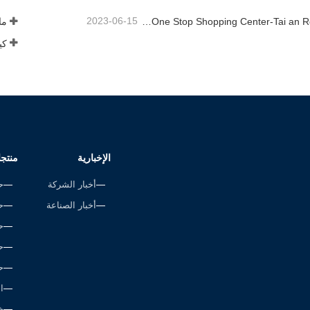
2023-06-15
Rope Factory-One Stop Shopping Center-Tai an Rope LTD
ما 
الإخبارية
منتج
أخبار الشركة
ح
أخبار الصناعة
ح
ح
ح
ح
ا
خ