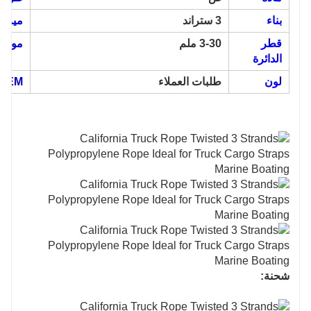
بناء
3 ستراند
ميزة
قطر
3-30 ملم
موك
الدائرة
لون
طلبات العملاء
OEM
شحنة: