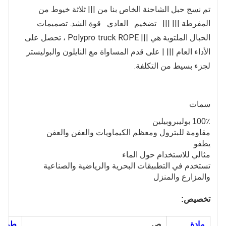
تم نسج حبل الشاحنة الخاص بنا من ||| ثلاثة خيوط من
المفرطة ||| ||| تضخيم العادي قوة الشد. تصميمات
الحبال الملتوية هي ||| Polypro truck ROPE ، تحصل على
الأداء العام ||| | على قدم المساواة مع النايلون والبوليستر
لجزء بسيط من التكلفة.
سمات
100٪ بوليبروبيلين
مقاومة للبترول ومعظم الكيماويات والعفن والعفن
يطفو
مثالي للاستخدام حول الماء
تستخدم في التطبيقات البحرية والرياضية والصناعية
والمزارع والمنزل
تخصيص:
مادة
ص
طول