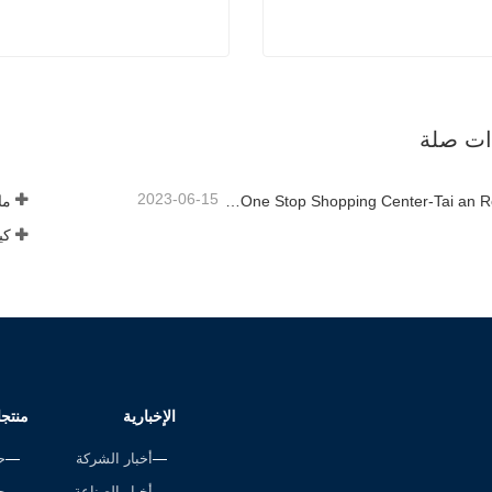
خط قفص الاتهام
حبل مضفر
صل الآن
اتصل الآن
ذات صلة
2023-06-15
Rope Factory-One Stop Shopping Center-Tai an Rope LTD
ما 
الإخبارية
منتج
أخبار الشركة
ح
أخبار الصناعة
ح