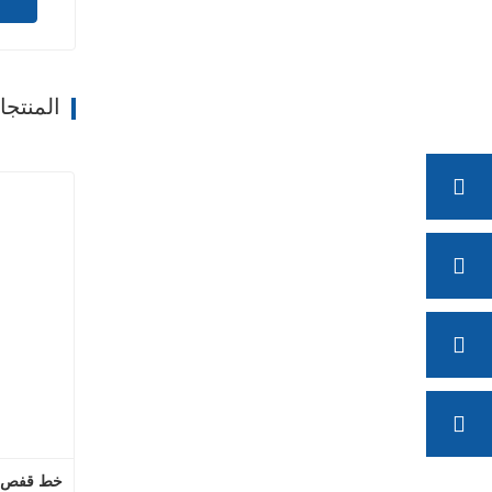
المنتج
خط قفص ال