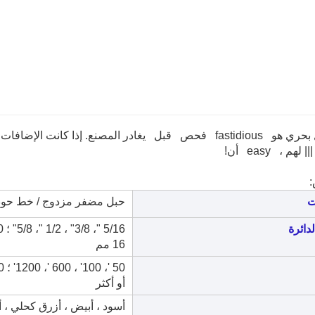
كل حبل بحري هو fastidious فحص قبل يغادر المصنع. إذا ك
لهم ، easy أن!
ت
حبل مضفر مزدوج / خط حوض
دائرة
16 مم
أو أكثر
أسود ، أبيض ، أزرق كحلي ، أح