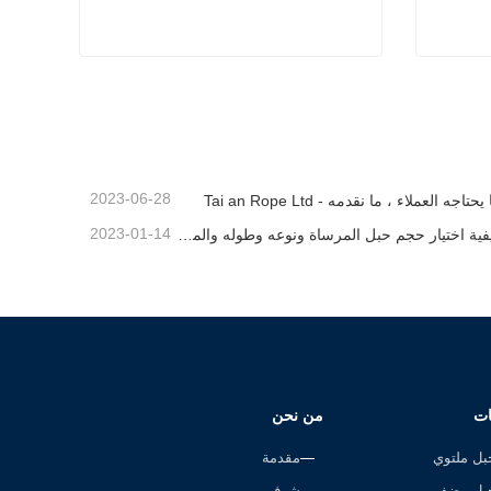
 مزدوج
حبل المرساة
اتصل الآن
2023-06-28
يحتاجه العملاء ، ما نقدمه - Tai an Rope Ltd
2023-01-14
كيفية اختيار حجم حبل المرساة ونوعه وطوله والمزيد？
ات
من نحن
بل ملتوي
مقدمة
بل مضفر
شرف