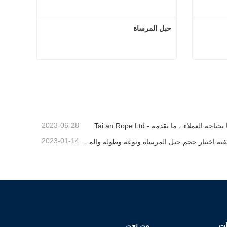
حبل المرساة
 مزدوج
حبل المرساة
اتصل الآن
2023-06-28
يحتاجه العملاء ، ما نقدمه - Tai an Rope Ltd
2023-01-14
كيفية اختيار حجم حبل المرساة ونوعه وطوله والمزيد？
ات
من نحن