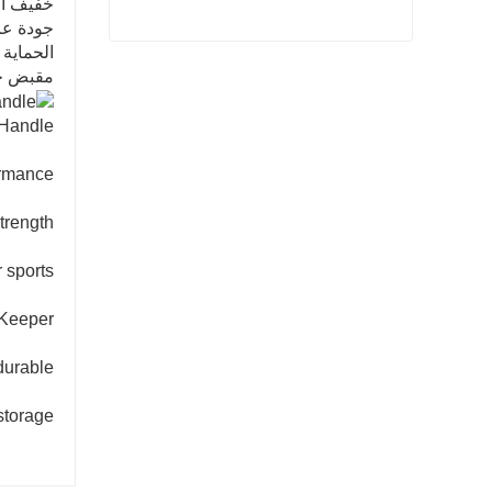
خفيف ال
جودة عا
الحماية
حبل بولي بروبيلين عالي القوة
مقبض ج
اتصل الآن
Handle
rmance.
trength
 sports.
Keeper
durable.
 storage