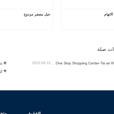
اتهام
حبل مضفر مزدوج
خط قفص الاتهام
حبل مضفر
صل الآن
اتصل الآن
ذات صلة
2023-06-15
Rope Factory-One Stop Shopping Center-Tai an Rope LTD
ما 
الإخبارية
منتج