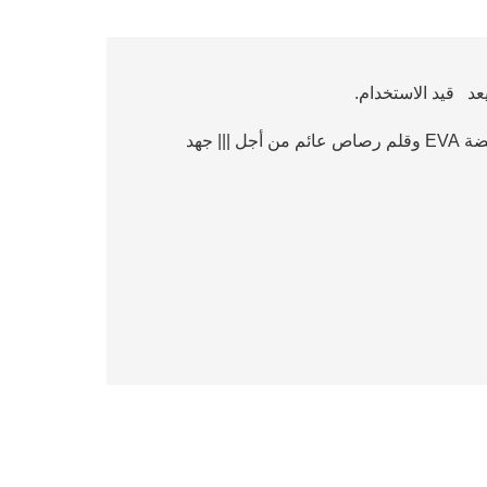
مقبض عائم - تم تضمين ثلاثة مقابض عائمة ، مصممة بقبضة EVA وقلم رصاص عائم من أجل ||| جهد