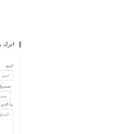
اترك ر
اسم
صندوق 
ما الذي