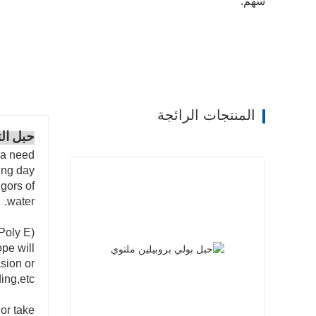
سهم:
المنتجات الرائجة
حبل الت
 a need
ing day
igors of
water.
Poly E)
ope will
asion or
ing,etc.
 or take