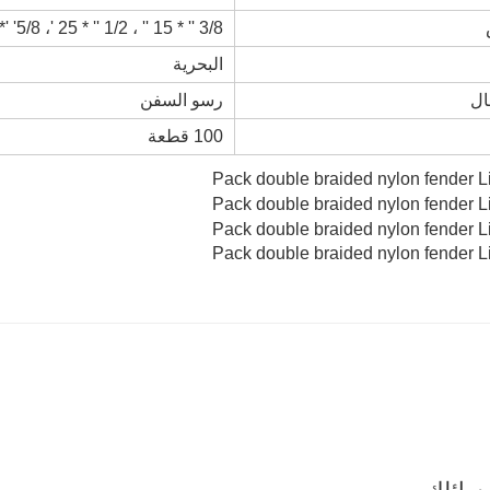
3/8 '' * 15 '' ، 1/2 '' * 25 '، 5/8' '* 30' أو حجم مخصص
البحرية
ال
رسو السفن
100 قطعة