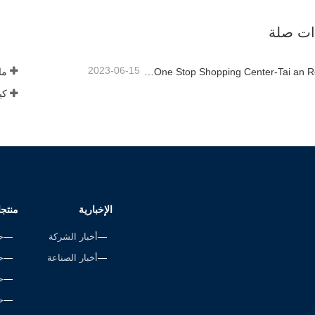
صل الآن
اتصل الآن
ذات صلة
2023-06-15
Rope Factory-One Stop Shopping Center-Tai an Rope LTD
ما 
الإخبارية
منتج
أخبار الشركة
ح
أخبار الصناعة
ح
ح
ح