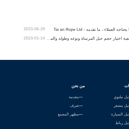
اتصل الآن
2023-06-28
يحتاجه العملاء ، ما نقدمه - Tai an Rope Ltd
2023-01-14
كيفية اختيار حجم حبل المرساة ونوعه وطوله والمزيد？
ات
من نحن
بل ملتوي
مقدمة
بل مضفر
شرف
بل السيارة
مظهر المصنع
بل رباط