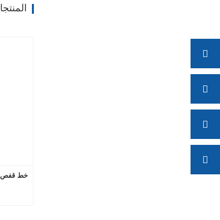
المنتج
خط قفص ال