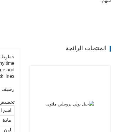
سهم:
المنتجات الرائجة
خطوط ال
hy time
age and
ck lines
رصيف قوا
تخصيص:
اسم ال
مادة
لون