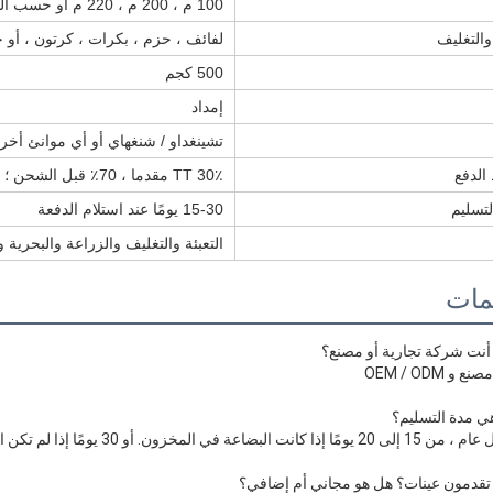
100 م ، 200 م ، 220 م أو حسب الطلب
 والتغليف
لفائف ، حزم ، بكرات ، كرتون ، أ
500 كجم
إمداد
تشينغداو / شنغهاي أو أي موانئ أخ
لدفع
TT 30٪ مقدما ، 70٪ قبل الشحن ؛
تسليم
15-30 يومًا عند استلام الدفعة
التعبئة والتغليف والزراعة والبحرية و
يمات
نت شركة تجارية أو مصنع؟