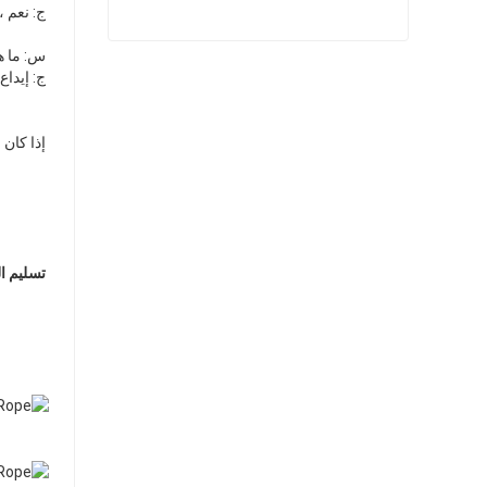
 ج: نعم ، يمكننا تقديم العينة مجانًا ولكن لا ندفع تكلفة الشحن.
 س: ما هي شروط الدفع الخاصة بك؟
حبل بولي بروبيلين عالي القوة
 ج: إيداع 30٪ T / T ، رصيد ضد نسخة BL.
اتصل الآن
إذا كان 
تسليم ا