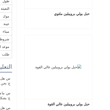
طول
التعبئة
حبل بولي بروبيلين ملتوي
موك
عينة
ميناء
حبل بولي بروبيلين ملتوي
شروط ا
اتصل الآن
موعد ال
طلب
التعل
س: هل أ
 ج: نحن مصنع و OEM / ODM
 س: ما هي مدة التسليم؟
 ج: بشكل عام ، من 15 إلى 20 يومًا إذا كانت البضاعة في المخزون. أو 30 يومًا إذا لم تكن البضاعة في المخزن ، فهي حسب الكمية.
حبل بولي بروبيلين عالي القوة
 س: هل تقدمون عينات؟ هل هو مجاني أم إضافي؟