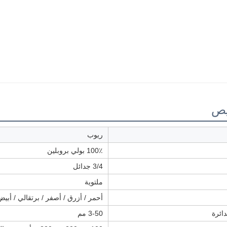
ص
ريوب
100٪ بولي بروبلين
3/4 جدائل
ملتوية
أحمر / أزرق / أصفر / برتقالي / أ
ائرة
3-50 مم