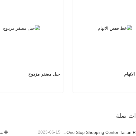
اتهام
حبل مضفر مزدوج
خط قفص الاتهام
حبل مضفر
صل الآن
اتصل الآن
ذات صلة
2023-06-15
Rope Factory-One Stop Shopping Center-Tai an Rope LTD
ما 