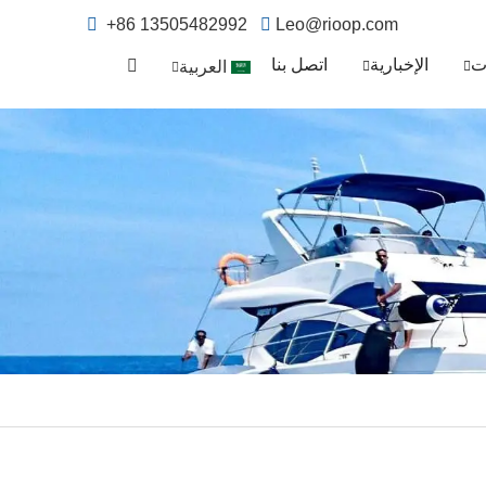
+86 13505482992
Leo@rioop.com
ت
الإخبارية
اتصل بنا
العربية