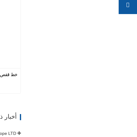
خط قفص ال
ات
أخبار 