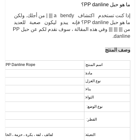
ما هو حبل PP danline؟
إذا كنت تستخدم اكتشاف a bendy ||| | من أجلك. ولكن
ما هو حبل PP danline؟ فإنه يبدو ليكون صعبة للعديد
من ||| ||| ||| وفي هذه المقالة ، سوف نقدم لكم عن حبل PP
danline.
وصف المنتج
اسم المنتج:
PP Danline Rope لسوق إندونيسيا وماليزيا
مادة:
نوع الغزل:
بناء:
التواء:
نوع الوضع:
القطر:
التعبئة:
لفائف ، لفة ، بكرة ، حزمة ، الخارجي معبأ