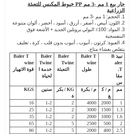
حار بيع 1 مم -3 مم PP خيوط المكبس للتعبئة
الزراعية
1. الحجم: 1 مم -3 مم
2. اللون: أبيض ، أصفر ، أزرق ، أسود ، أخضر ، ألوان متنوعة
3. المواد: 100٪ البولي بروبلين الجديد + الأشعة فوق
البنفسجية
4. العبوة: كرتون ، أنبوب ، أنبوب بدون قلب ، كرة ، تغليف
يتقلص بغشاء متاح.
نبيذ
B
Baler T
Baler
Baler
Baler T
wine
Twine
Twine
wine
aler
T.
طول
التعبئة
خدمة ا
قوة الانهيار
مقا
لحياة
س
مم
م / ك
م / بكرة
KG / بكر
سنين
KGS
غ
ة
16
1-2
2
4000
2000
1
25
1-2
2
3000
1500
1.3
35
1-2
2
2000
1000
1.6
65
1-2
5
2500
500
2
80
1-2
5
2000
400
2.5