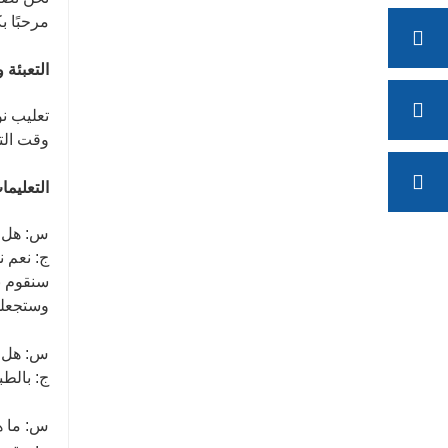
مرحبًا ب
التعبئة 
تعليب ن
وقت التسليم: ع
التعليما
س: هل ي
ج: نعم 
سنقوم ب
وستجعلك 
س: هل ي
ج: بالطب
س: ما ه