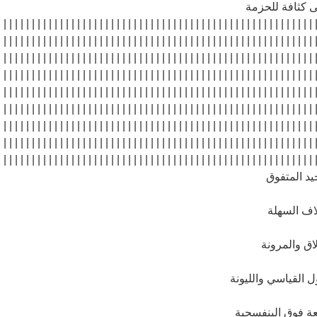
| | | | | | | | | | | | | | | | | | | | | | | | | | | | | | | | | | | | | | | | | | | | | | | | | | | | | | | | 
| | | | | | | | | | | | | | | | | | | | | | | | | | | | | | | | | | | | | | | | | | | | | | | | | | | | | | | | 
| | | | | | | | | | | | | | | | | | | | | | | | | | | | | | | | | | | | | | | | | | | | | | | | | | | | | | | | 
| | | | | | | | | | | | | | | | | | | | | | | | | | | | | | | | | | | | | | | | | | | | | | | | | | | | | | | | 
| | | | | | | | | | | | | | | | | | | | | | | | | | | | | | | | | | | | | | | | | | | | | | | | | | | | | | | | 
| | | | | | | | | | | | | | | | | | | | | | | | | | | | | | | | | | | | | | | | | | | | | | | | | | | | | | | | 
| | | | | | | | | | | | | | | | | | | | | | | | | | | | | | | | | | | | | | | | | | | | | | | | | | | | | | | | 
| | | | | | | | | | | | | | | | | | | | | | | | | | | | | | | | | | | | | | | | | | | | | | | | | | | | | | | | 
| | | | | | | | | | | | | | | | | | | | | | | | | | | | | | | | | | | | | | | | | | | | | | | | | | | | | | | | 