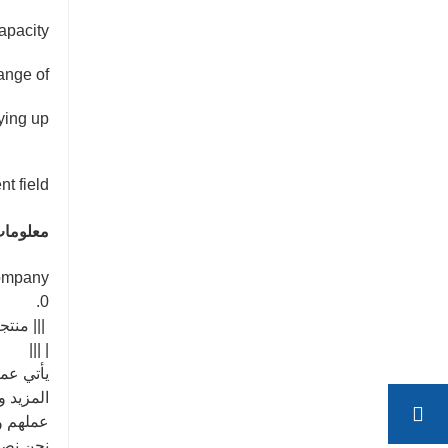
pacity,
ange of
tying up
t field.
معلومات
0.
||| منتجاتنا 
| |||
يأتي عمل
المزيد و
عملهم وج
نحن نصر 