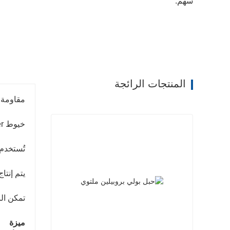
سهم:
المنتجات الرائجة
مقاومة 
خيوط PP Baler مصنوعة من مادة البولي بروبيلين بنسبة 100٪.
تُستخدم خيوط PP Baler لربط بالات مختلفة مثل 
يتم إنتاج خيوط PP Baler وفقًا لخصا
تمكن الن
ميزة