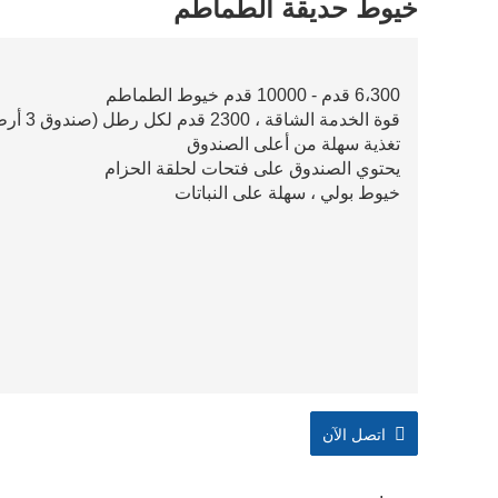
خيوط حديقة الطماطم
6،300 قدم - 10000 قدم خيوط الطماطم
قوة الخدمة الشاقة ، 2300 قدم لكل رطل (صندوق 3 أرطال)
تغذية سهلة من أعلى الصندوق
يحتوي الصندوق على فتحات لحلقة الحزام
خيوط بولي ، سهلة على النباتات
اتصل الآن