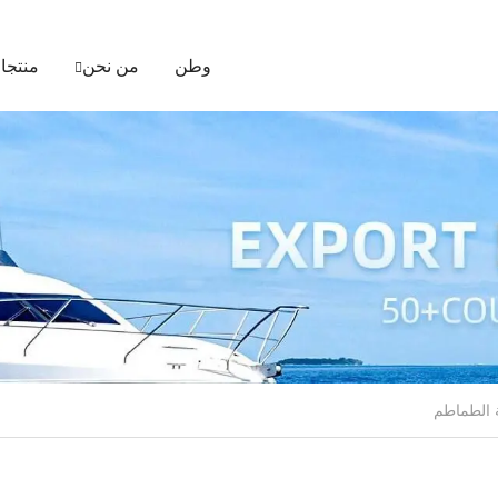
وطن
من نحن
منتجا