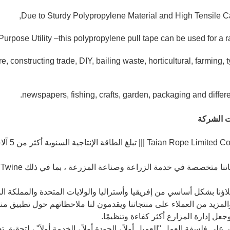
Due to Sturdy Polypropylene Material and High Tensile Ca
urpose Utility –this polypropylene pull tape can be used for a r
e, constructing trade, DIY, bailing waste, horticultural, farming, 
newspapers, fishing, crafts, garden, packaging and differen
 الشركة
متخصصة في خدمة الزراعة وصناعة المزرعة ، بما في ذلك PP Baler Twine ， خط التجليد وحبل السياج الكهربائي.
اؤنا بشكل أساسي من إفريقيا وأستراليا والولايات المتحدة والمملكة ا
المزيد من العملاء على منتجاتنا ويقدمون لنا ملاحظاتهم حول تطبيق منت
عل إدارة المزارع أكثر كفاءة وتنظيمًا.
على فلسفة العمل "العميل أولاً ، الجودة أولاً ، الخدمة أولاً" ، لتحقيق ت