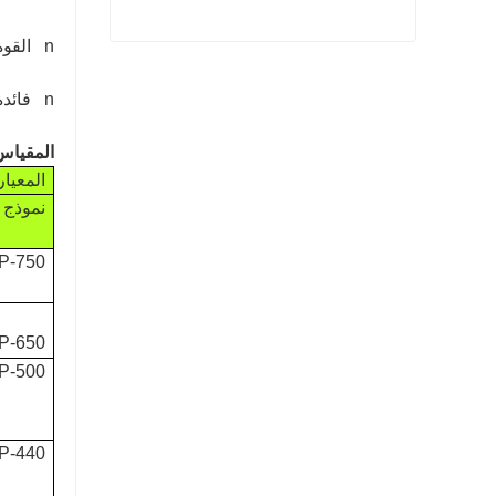
n القوة العالية وخالية من العقدة
حبل بولي بروبيلين عالي القوة
n فائدة متعددة الأغراض
اتصل الآن
المقياس
المعيار
نموذج
P-750
P-650
P-500
P-440