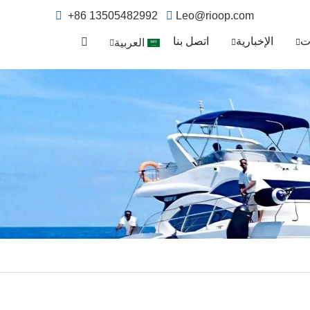
+86 13505482992
Leo@rioop.com
ت
الإخبارية
اتصل بنا
العربية