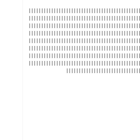
| | | | | | | | | | | | | | | | | | | | | | | | | | | | | | | | | | | | | | | | | | | | 
| | | | | | | | | | | | | | | | | | | | | | | | | | | | | | | | | | | | | | | | | | | | 
| | | | | | | | | | | | | | | | | | | | | | | | | | | | | | | | | | | | | | | | | | | | 
| | | | | | | | | | | | | | | | | | | | | | | | | | | | | | | | | | | | | | | | | | | | 
| | | | | | | | | | | | | | | | | | | | | | | | | | | | | | | | | | | | | | | | | | | | 
| | | | | | | | | | | | | | | | | | | | | | | | | | | | | | | | | | | | | | | | | | | | 
| | | | | | | | | | | | | | | | | | | | | | | | | | | | | | | | | | | | | | | | | | | | 
| | | | | | | | | | | | | | | | | | | | | | | | | | | | | | | | | | | | | | | | | | | | 
| | | | | | | | | | | | | | | | | | | | | | | | | | | | | 