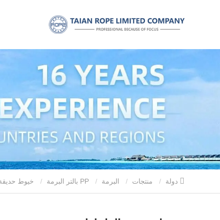
دولة
منتجات
البرمة
PP بالتر البرمة
خيوط حديقة الطماطم