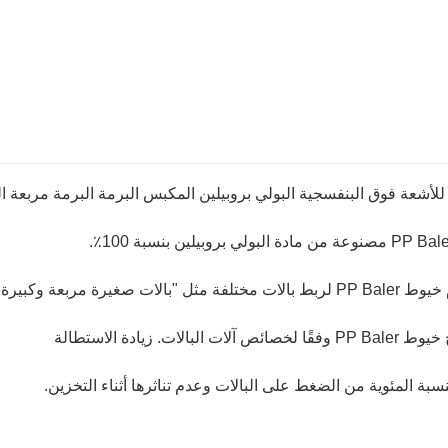
للأشعة فوق البنفسجية البولي بروبيلين المكبس البرمة البرمة مربعة 
"بالات صغيرة مربعة وكبيرة وكبيرة دائرية".
ئص آلات البالات. زيادة الاستطالة
سبة المئوية من الضغط على البالات وعدم تناثرها أثناء التخزين.