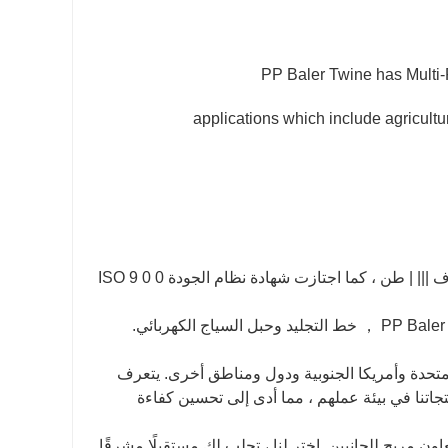
PP Baler Twine has Multi-P
applications which include agricultur
Taian Rope Limited Company ||| تبلغ الطاقة الإنتاجية السنوية أكثر من 5 آلاف ||| | طن ، كما اجتازت شهادة نظام الجودة ISO 9 0 0
لمتحدة وأمريكا الجنوبية ودول ومناطق أخرى. يتعرف
جاتنا في بيئة عملهم ، مما أدى إلى تحسين كفاءة
عاون مربح للجانبين. اختر لنا ، تجلب لك مستقبلًا مشرقًا.