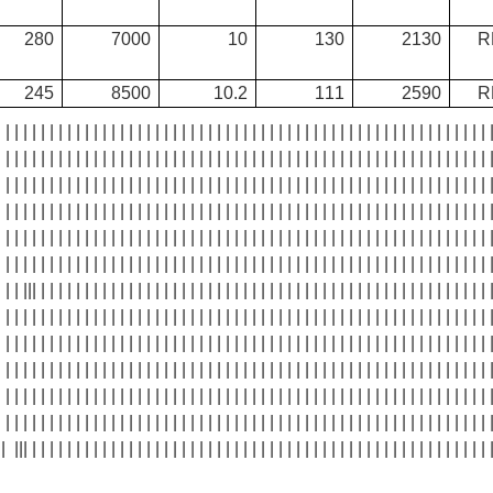
280
7000
10
130
2130
R
245
8500
10.2
111
2590
R
| | | | | | | | | | | | | | | | | | | | | | | | | | | | | | | | | | | | | | | | | | | | | | | | | | | | | | | | 
| | | | | | | | | | | | | | | | | | | | | | | | | | | | | | | | | | | | | | | | | | | | | | | | | | | | | | | | 
| | | | | | | | | | | | | | | | | | | | | | | | | | | | | | | | | | | | | | | | | | | | | | | | | | | | | | | | 
| | | | | | | | | | | | | | | | | | | | | | | | | | | | | | | | | | | | | | | | | | | | | | | | | | | | | | | | 
| | | | | | | | | | | | | | | | | | | | | | | | | | | | | | | | | | | | | | | | | | | | | | | | | | | | | | | | 
| | | | | | | | | | | | | | | | | | | | | | | | | | | | | | | | | | | | | | | | | | | | | | | | | | | | | | | | 
| | | | | | | | | | | | | | | | | | | | | | | | | | | | | ||| | | | | | | | | | | | | | | | | | | | | | | | | | 
| | | | | | | | | | | | | | | | | | | | | | | | | | | | | | | | | | | | | | | | | | | | | | | | | | | | | | | | 
| | | | | | | | | | | | | | | | | | | | | | | | | | | | | | | | | | | | | | | | | | | | | | | | | | | | | | | | 
| | | | | | | | | | | | | | | | | | | | | | | | | | | | | | | | | | | | | | | | | | | | | | | | | | | | | | | | 
| | | | | | | | | | | | | | | | | | | | | | | | | | | | | | | | | | | | | | | | | | | | | | | | | | | | | | | | 
| | | | | | | | | | | | | | | | | | | | | | | | | | | | | | | | | | | | | | | | | | | | | | | | | | | | | | | | 
| | | | | | | | | | | | | | | | | | | | | | | | | | | | | | | | | | | | | | | | | | | | | | | | | | | | | | | |