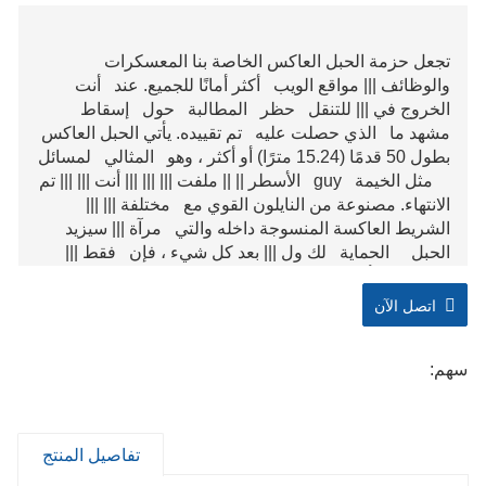
تجعل حزمة الحبل العاكس الخاصة بنا المعسكرات
والوظائف ||| مواقع الويب أكثر أمانًا للجميع. عند أنت
الخروج في ||| للتنقل حظر المطالبة حول إسقاط
مشهد ما الذي حصلت عليه تم تقييده. يأتي الحبل العاكس
بطول 50 قدمًا (15.24 مترًا) أو أكثر ، وهو المثالي لمسائل
مثل الخيمة guy الأسطر || || ملفت ||| ||| ||| أنت ||| ||| تم
الانتهاء. مصنوعة من النايلون القوي مع مختلفة ||| |||
الشريط العاكسة المنسوجة داخله والتي مرآة ||| سيزيد
الحبل الحماية لك ول ||| بعد كل شيء ، فإن فقط |||
عامل ||| وأكثر من ||| حدد موقع لهم.
اتصل الآن
سهم:
تفاصيل المنتج