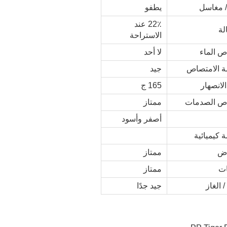
/ مغاسل
يطفو
22٪ عند
لة
الاستراحة
ص الماء
لا أحد
ة الامتصاص
جيد
لانصهار
165 ج
ص الصدمات
ممتاز
أصفر وأسود
 كيميائية
اض
ممتاز
ات
ممتاز
 الغاز
جيد جدًا