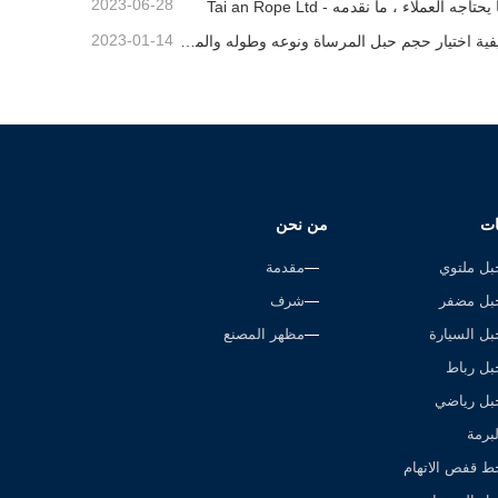
2023-06-28
يحتاجه العملاء ، ما نقدمه - Tai an Rope Ltd
2023-01-14
كيفية اختيار حجم حبل المرساة ونوعه وطوله والمزيد？
ات
من نحن
بل ملتوي
مقدمة
بل مضفر
شرف
بل السيارة
مظهر المصنع
بل رباط
بل رياضي
لبرمة
ط قفص الاتهام