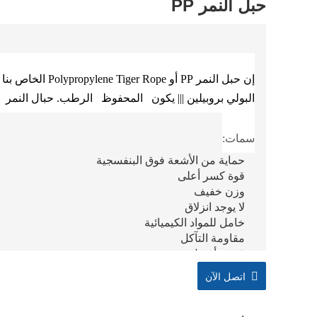
حبل النمر PP
إن حبل النمر PP أو
البولي بروبيلين ||| يكون المحفوظ الرطب. حبال النمر mix a أكبر ||| ||| ||| موصى به ||| والصناعة
سمات:
حماية من الأشعة فوق البنفسجية
قوة كسر أعلى
وزن خفيف
لا يوجد انزلاق
خامل للمواد الكيميائية
مقاومة التآكل
قبضة أفضل
استطالة طفيفة
اتصل الآن
دائم والأشعة فوق البنفسجية استقرت
احتفاظ ممتاز بالشكل
متوازن تماما وخالي من عزم الدوران