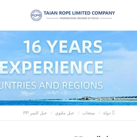
دولة
منتجات
حبل ملتوي
حبل النمر PP