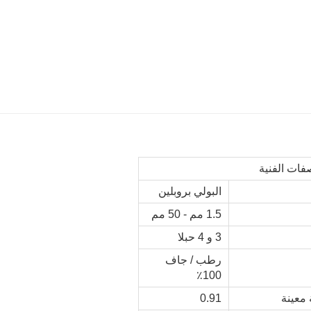
فات الفنية
البولي بروبلين
1.5 مم - 50 مم
3 و 4 حبلا
رطب / جاف
100٪
 معينة
0.91