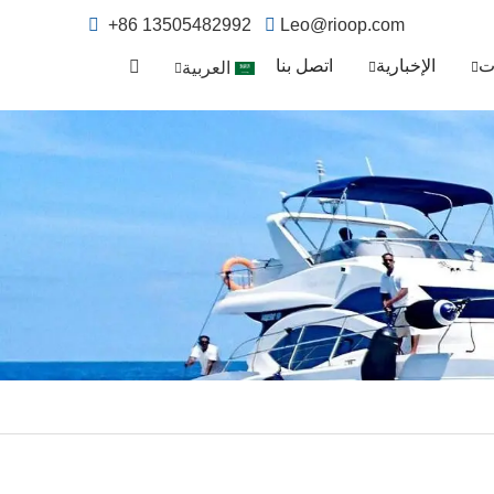
+86 13505482992
Leo@rioop.com
ت
الإخبارية
اتصل بنا
العربية