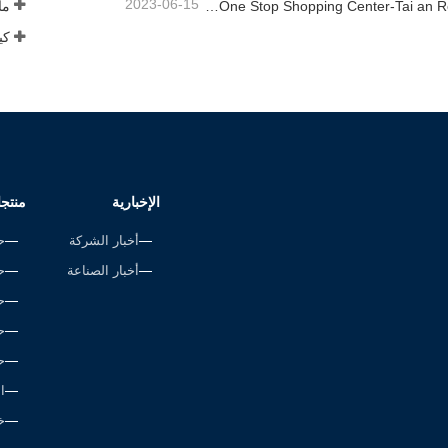
2023-06-15
Rope Factory-One Stop Shopping Center-Tai an Rope LTD
ما 
الإخبارية
منتج
أخبار الشركة
ح
أخبار الصناعة
ح
ح
ح
ح
ا
خ