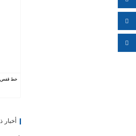
خط قفص ال
ات
أخبار 