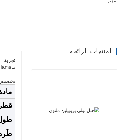
سهم:
المنتجات الرائجة
تجربة أع
بـ Waves and Slams ، ثم صعدها مع البنية القفزات والطعنات لتفجير من خلال ||| في وقت أقل بكثير .
تخصيص:
مادة
قطر 
طول
طَرد