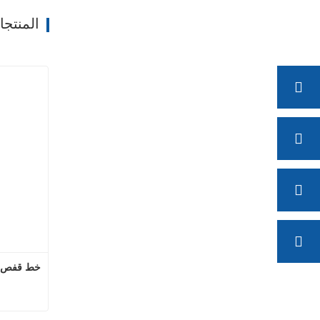
المنتج
خط قفص ال