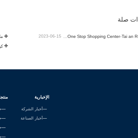
خط قفص الاتهام
حبل مضفر
صل الآن
اتصل الآن
ذات صلة
2023-06-15
Rope Factory-One Stop Shopping Center-Tai an Rope LTD
ما 
الإخبارية
منتج
أخبار الشركة
ح
أخبار الصناعة
ح
ح
ح