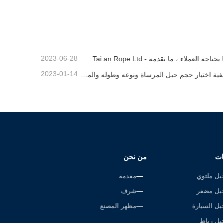
 مزدوج
حبل المرساة
اتصل الآن
2023-06-28
يحتاجه العملاء ، ما نقدمه - Tai an Rope Ltd
2023-01-14
كيفية اختيار حجم حبل المرساة ونوعه وطوله والمزيد？
ات
من نحن
بل ملتوي
مقدمة
بل مضفر
شرف
بل السيارة
مظهر المصنع
بل رباط