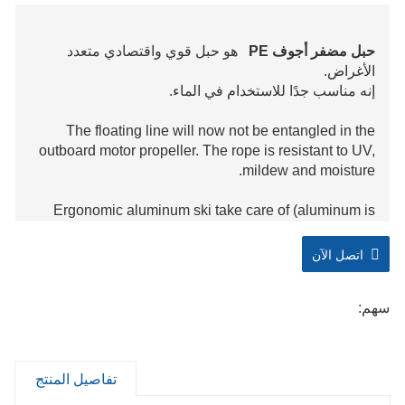
حبل مضفر أجوف PE
هو حبل قوي واقتصادي متعدد
الأغراض.
إنه مناسب جدًا للاستخدام في الماء.
The floating line will now not be entangled in the
outboard motor propeller. The rope is resistant to UV,
mildew and moisture.
Ergonomic aluminum ski take care of (aluminum is
an perfect cloth due to the fact it is robust and light)
to limit the stress on fingers and fingers. This
اتصل الآن
will limit your hand fatigue and the threat to loosen the
rope. The manage is covered with EVA which
سهم:
is convenient to grasp. If you sense you want to relax,
you can waft effortlessly in the water.
The function of the rope connected to
تفاصيل المنتج
the manage is bolstered to make it harder. It can make