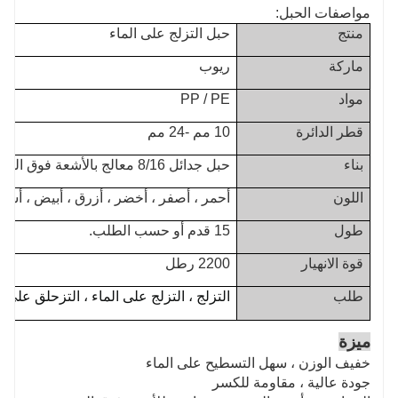
sure that your fingers will now not get caught in
مواصفات الحبل:
the crucial moment.
منتج
حبل التزلج على الماء
V-shaped deal
ماركة
ريوب
with is greater appropriate for novices due to the fact it
مواد
PP / PE
is simpler to grasp, requires much less skills, and
feels safer.
قطر الدائرة
10 مم -24 مم
بناء
حبل جدائل 8/16 معالج بالأشعة فوق البنفسجية
اللون
أحمر ، أصفر ، أخضر ، أزرق ، أبيض ، أس
طول
15 قدم أو حسب الطلب.
قوة الانهيار
2200 رطل
طلب
التزلج ، التزلج على الماء ،
التزحلق على ال
ميزة
خفيف الوزن ، سهل التسطيح على الماء
جودة عالية ، مقاومة للكسر