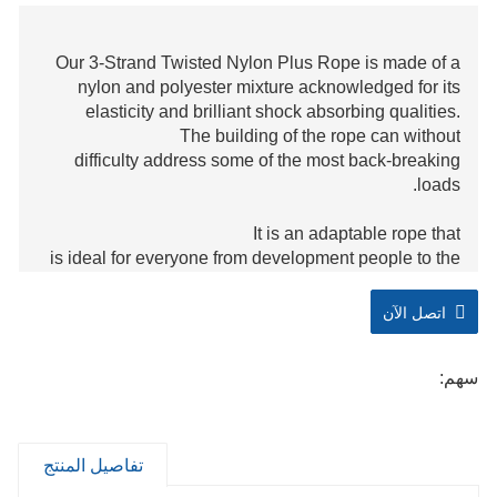
Our 3-Strand Twisted Nylon Plus Rope is made of a
nylon and polyester mixture acknowledged for its
elasticity and brilliant shock absorbing qualities.
The building of the rope can without
difficulty address some of the most back-breaking
loads.
It is an adaptable rope that
is ideal for everyone from development people to the
DIY weekend warrior. This rope
is appropriate for each indoor
اتصل الآن
and outside use, consisting of whatever from
camping, to farming, to household enjoyable things to
سهم:
do like rock-climbing and crafting.
تفاصيل المنتج