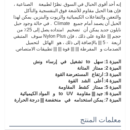
إنه أحد أقوى الحبال في السوق. نظرًا لطبيعة الصناعية ،
فإن هذا الحبل مقاوم للأشعة فوق البنفسجية والتآكل
والتعفن والتفاعلات الكيميائية والزيوت والبنزين. يمكن لهذا
الحبل أن يصمد أمام جميع Climate . في حالة وجود حبل
نايلون جديد يمكن أن تضخيم امتداده يصل إلى 25٪ من
حجم ||| علاوة على ذلك ، فإن Nylon Plus سوف المتبقي
أربعة - 5 ||| بالإضافة إلى ذلك ، هو الهائل لتحميل
الصدمات و المفرطة ||| ||| قوة ||| ||| تطبيقات الامتصاص.
الميزة 1: سهل to تشغيل في إرساء ونش
الميزة 2: ممتاز المتانة
الميزة 3: ارتفاع المستعرضة القوة
الميزة 4: أعلى الشد القوة
الميزة 5: ممتاز كشط المقاومة
الميزة 6: جيد ||| مقاومة to UV و المواد الكيميائية
الميزة 7: يمكن استخدامه في منخفضة ||| درجة الحرارة
معلمات المنتج