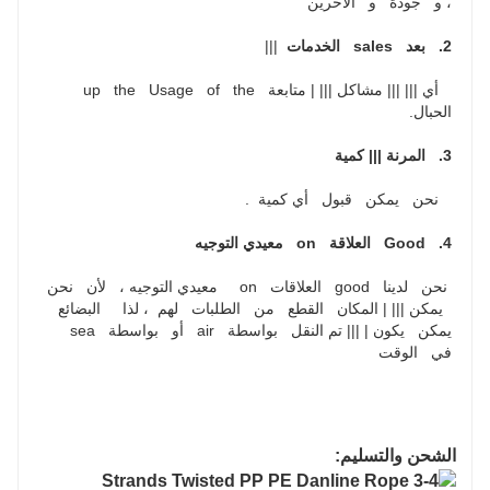
، و   جودة   و   الآخرين
2.   بعد   sales   الخدمات
  |||
   أي ||| ||| مشاكل ||| | متابعة   up   the   Usage   of   the   
الحبال.
3.   المرنة ||| كمية
   نحن   يمكن   قبول   أي كمية  .
4.   Good   العلاقة   on   معيدي التوجيه
 نحن   لدينا   good   العلاقات   on     معيدي التوجيه ،   لأن   نحن 
  يمكن ||| | المكان   القطع   من   الطلبات   لهم  ، لذا     البضائع   
يمكن   يكون | ||| تم النقل   بواسطة   air   أو   بواسطة   sea   
في   الوقت
الشحن والتسليم: