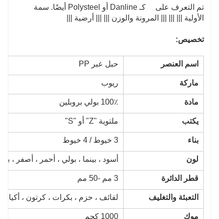
تم التعرف على كـ Danline أو Polysteel أيضًا. سمة
الأولية ||| ||| ||| المرونة والوزن ||| ||| أرضية |||
تخصيص:
اسم العنصر
حبل عبر PP
ماركة
ريوب
مادة
100٪ بولي بروبلين
يكتب
ملتوية "Z" أو "S"
بناء
3 خيوط / 4 خيوط
لون
أسود ، بينما ، بولي ، أحمر ، أصفر ، ب
قطر الدائرة
3 مم -50 مم
التعبئة والتغليف
لفائف ، حزم ، بكرات ، كرتون ، أكي
موك
1000 كجم