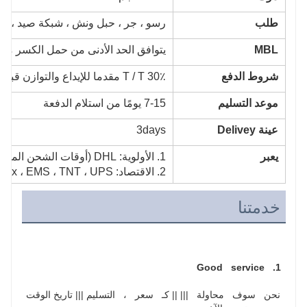
طلب
رسو ، جر ، حبل ونش ، شبكة صيد ، حفر 
MBL
يتوافق الحد الأدنى من حمل الكسر مع ISO 2307
شروط الدفع
T / T 30٪ مقدما للإيداع والتوازن قبل التسليم ؛
موعد التسليم
7-15 يومًا من استلام الدفعة
عينة Delivey
3days
يعبر
1. الأولوية: DHL (أوقات الشحن المقدرة 3 ~ 5 أيام عمل) ؛
2. الاقتصاد: Fedex ، EMS ، TNT ، UPS ، (أوقات الشحن المقدرة 4 ~ 7 أيام عمل)
خدمتنا
1.   Good   service  
 نحن   سوف   محاولة   ||| || كـ   سعر   ،   التسليم ||| تاريخ الوقت 