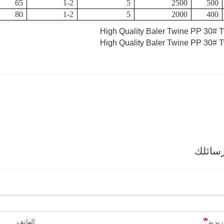
65
1-2
5
2500
500
80
1-2
5
2000
400
سائلك
بريد
الهاتف