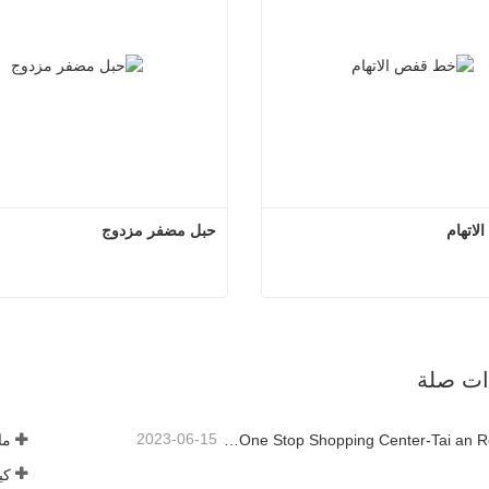
اتهام
حبل مضفر مزدوج
خط قفص الاتهام
حبل مضفر
صل الآن
اتصل الآن
ذات صلة
2023-06-15
Rope Factory-One Stop Shopping Center-Tai an Rope LTD
ما 