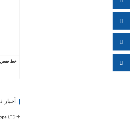
خط قفص ال
ات
أخبار 