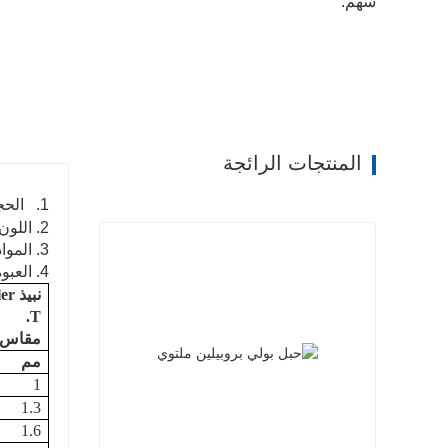
سهم:
المنتجات الرائجة
1. الحجم: 1 مم -3 مم
2. اللون: أبيض ، أصفر ، أزرق ، أسود ، أخضر ، ألوان متنوعة
3. المواد: 100٪ البولي بروبلين الجديد + الأشعة فوق البنفسجية
4. العبوة: كرتون ، أنبوب ، أنبوب بدون قلب ، كرة ، تغليف يتقلص بغشاء متاح.
نبيذ
ler
T.
مقاس
مم
1
1.3
1.6