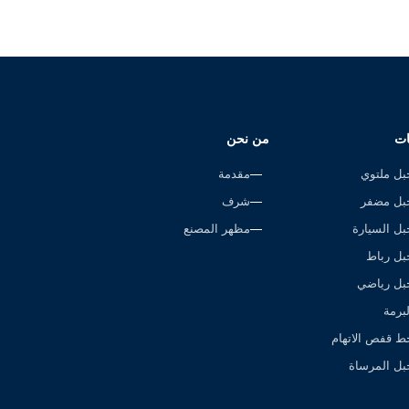
ات
من نحن
بل ملتوي
مقدمة
بل مضفر
شرف
بل السيارة
مظهر المصنع
بل رباط
بل رياضي
لبرمة
ط قفص الاتهام
بل المرساة