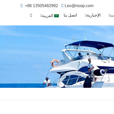
+86 13505482992
Leo@rioop.com
ت
الإخبارية
اتصل بنا
العربية